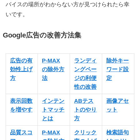
バイスの場所がわからない方が見つけられたら幸
いです。
Google広告の改善方法集
広告の有
P-MAX
ランディ
除外キー
効性上げ
の除外方
ングペー
ワード設
方
法
ジの利便
定
性の改善
表示回数
インテン
ABテス
画像アセ
を増やす
トマッチ
トのやり
ット
とは
方
品質スコ
P-MAX
クリック
検索語句